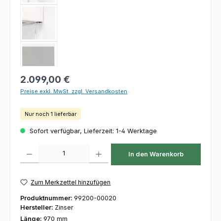
Regulärer Preis:
2.099,00 €
Preise exkl. MwSt. zzgl. Versandkosten
Nur noch 1 lieferbar
Sofort verfügbar, Lieferzeit: 1-4 Werktage
Produkt Anzahl: Gib den gewünschten Wert ein oder benutze die Schaltfl
In den Warenkorb
Zum Merkzettel hinzufügen
Produktnummer:
99200-00020
Hersteller:
Zinser
Länge:
970 mm