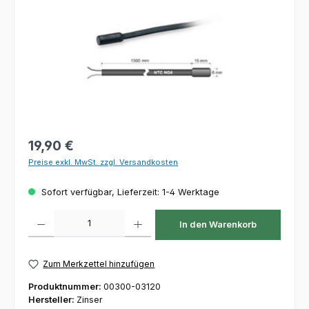
Regulärer Preis:
19,90 €
Preise exkl. MwSt. zzgl. Versandkosten
Sofort verfügbar, Lieferzeit: 1-4 Werktage
Produkt Anzahl: Gib den gewünschten Wert ein oder benutze die Schaltfl
In den Warenkorb
Zum Merkzettel hinzufügen
Produktnummer:
00300-03120
Hersteller:
Zinser