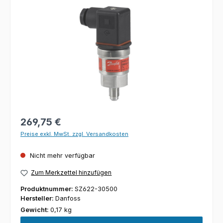
Bildergalerie überspringen
Regulärer Preis:
269,75 €
Preise exkl. MwSt. zzgl. Versandkosten
Nicht mehr verfügbar
Zum Merkzettel hinzufügen
Produktnummer:
SZ622-30500
Hersteller:
Danfoss
Gewicht:
0,17 kg