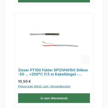
Zinser PT100 Fühler SP12VH0150 Silikon
-50 ... +200°C (1.5 m Kabellänge) -
Sensor, wasserfest IP67
Regulärer Preis:
10,50 €
Preise exkl. MwSt. zzgl. Versandkosten
In den Warenkorb