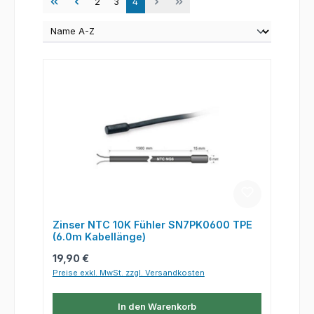
Seite
Seite
Seite
2
3
4
Zinser NTC 10K Fühler SN7PK0600 TPE
(6.0m Kabellänge)
Regulärer Preis:
19,90 €
Preise exkl. MwSt. zzgl. Versandkosten
In den Warenkorb