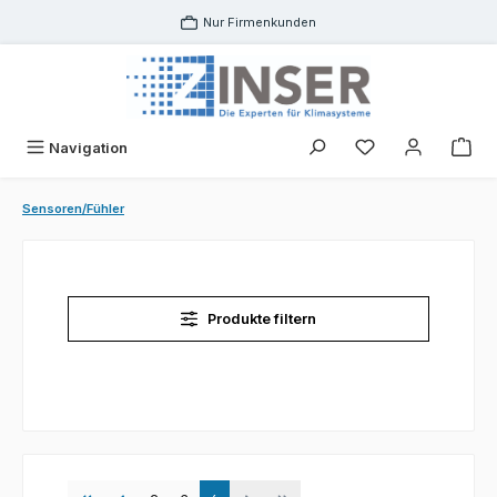
Zum Hauptinhalt springen
Nur Firmenkunden
Navigation
Sensoren/Fühler
Produkte filtern