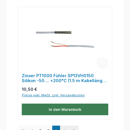
Zinser PT1000 Fühler SP13VH0150
Silikon -50 ... +200°C (1.5 m Kabellänge)
- Sensor, wasserfest I
Regulärer Preis:
10,50 €
Preise exkl. MwSt. zzgl. Versandkosten
In den Warenkorb